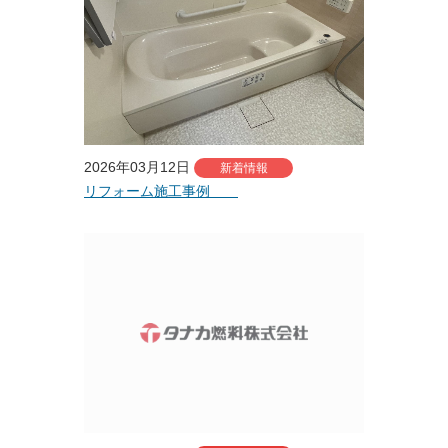
LPガス料金
石油・SSのこと
車のこと
カー・コンシェル
2026年03月12日
新着情報
車のこと
リフォーム施工事例
展示車両紹介
お車の買取下取
カー・コンシェルのお約束
保険のこと
タナカの知恵袋
お問い合わせ