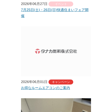
2026年06月27日
イベント
キッチンリフォーム
7月25日(土)・26日(日)快適住まいフェア開
お家の”ちょいとリフォーム”
催
お家廻りのリフォーム
施工事例
エネルギーベストミックス
ガス代を節約したい
蓄電池って何？
太陽熱って何？
2026年06月01日
太陽光発電のこと
キャンペーン
お得なルームエアコンのご案内
暮らしのこと
LPガスのこと