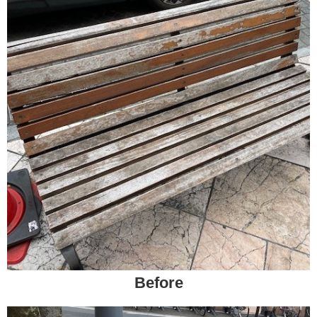
LPガス料金
石油・SSのこと
車のこと
カー・コンシェル
車のこと
展示車両紹介
お車の買取下取
カー・コンシェルのお約束
保険のこと
タナカの知恵袋
Before
お問い合わせ