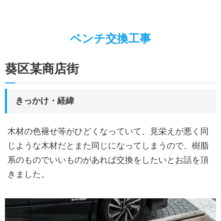
キッチンリフォーム
お家の”ちょいとリフォーム”
ベンチ交換工事
お家廻りのリフォーム
葵区某商店街
施工事例
エネルギーベストミックス
きっかけ・経緯
ガス代を節約したい
蓄電池って何？
木材の色褪せ等がひどくなっていて、見栄えが悪く同
太陽熱って何？
じような木材だとまた同じになってしまうので、樹脂
系のものでいいものがあれば交換をしたいとお話を頂
太陽光発電のこと
きました。
暮らしのこと
LPガスのこと