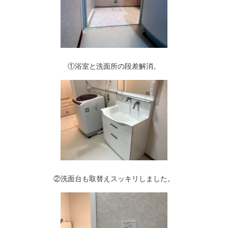
①浴室と洗面所の段差解消。
②洗面台も取替えスッキリしました。