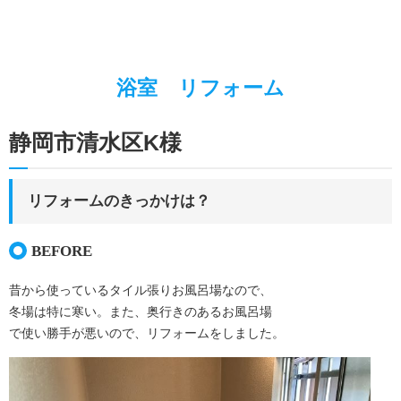
キッチンリフォーム
お家の”ちょいとリフォーム”
浴室 リフォーム
お家廻りのリフォーム
施工事例
静岡市清水区K様
エネルギーベストミックス
ガス代を節約したい
リフォームのきっかけは？
蓄電池って何？
BEFORE
太陽熱って何？
昔から使っているタイル張りお風呂場なので、
太陽光発電のこと
冬場は特に寒い。また、奥行きのあるお風呂場
暮らしのこと
で使い勝手が悪いので、リフォームをしました。
LPガスのこと