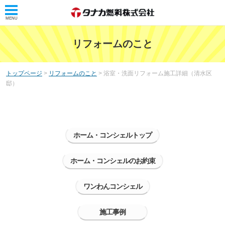
MENU
トップ
リフォームのこと
タナカ燃料株式会社
トップページ
>
リフォームのこと
> 浴室・洗面リフォーム施工詳細（清水区
タナカレンジャー
邸）
会社概要
リフォームのこと
ホーム・コンシェルトップ
ホーム・コンシェル
ホーム・コンシェルのお約束
ホーム・コンシェルとは
サービス案内
ワンわんコンシェル
浴室・洗面リフォーム
施工事例
トイレリフォーム