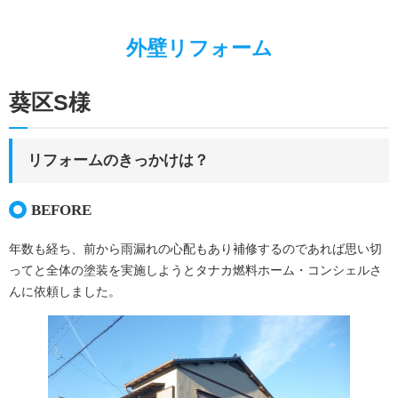
キッチンリフォーム
外壁リフォーム
お家の”ちょいとリフォーム”
お家廻りのリフォーム
葵区S様
施工事例
エネルギーベストミックス
リフォームのきっかけは？
ガス代を節約したい
BEFORE
蓄電池って何？
年数も経ち、前から雨漏れの心配もあり補修するのであれば思い切
太陽熱って何？
ってと全体の塗装を実施しようとタナカ燃料ホーム・コンシェルさ
太陽光発電のこと
んに依頼しました。
暮らしのこと
LPガスのこと