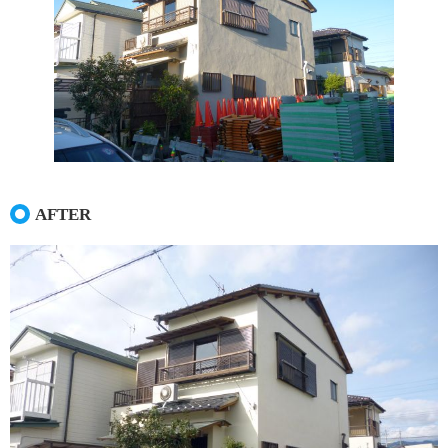
LPガス料金
石油・SSのこと
車のこと
カー・コンシェル
車のこと
AFTER
展示車両紹介
お車の買取下取
カー・コンシェルのお約束
保険のこと
タナカの知恵袋
お問い合わせ