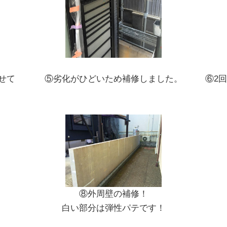
⑤劣化がひどいため補修しました。
⑥2
せて
⑧外周壁の補修！
白い部分は弾性パテです！