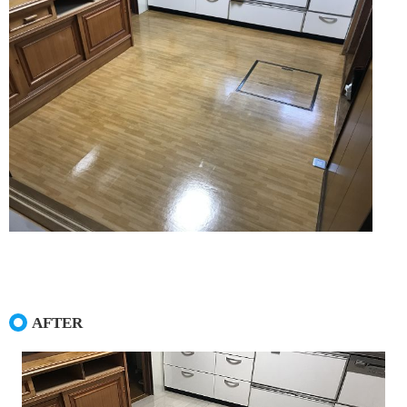
LPガス料金
石油・SSのこと
車のこと
カー・コンシェル
車のこと
展示車両紹介
お車の買取下取
カー・コンシェルのお約束
保険のこと
AFTER
タナカの知恵袋
お問い合わせ