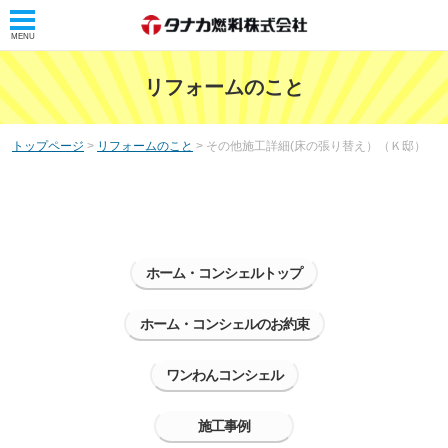
MENU
トップ
リフォームのこと
タナカ燃料株式会社
トップページ
>
リフォームのこと
> その他施工詳細(床の張り替え）（Ｋ邸）
タナカレンジャー
会社概要
リフォームのこと
ホーム・コンシェルトップ
ホーム・コンシェル
ホーム・コンシェルとは
ホーム・コンシェルのお約束
サービス案内
ワンわんコンシェル
浴室・洗面リフォーム
施工事例
トイレリフォーム