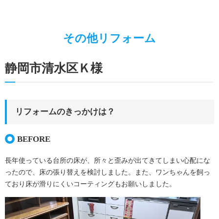
キッチンリフォーム
お家の”ちょいとリフォーム”
その他リフォーム
お家廻りのリフォーム
静岡市清水区Ｋ様
施工事例
エネルギーベストミックス
ガス代を節約したい
リフォームのきっかけは？
蓄電池って何？
BEFORE
太陽熱って何？
長年使っている台所の床が、所々と歪みが出てきてしまい心配にな
太陽光発電のこと
ったので、床の張り替えを検討しました。また、ワンちゃんを飼っ
暮らしのこと
ており床が滑りにくいコーティングもお願いしました。
LPガスのこと