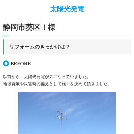
キッチンリフォーム
太陽光発電
お家の”ちょいとリフォーム”
静岡市葵区Ｉ様
お家廻りのリフォーム
施工事例
リフォームのきっかけは？
エネルギーベストミックス
BEFORE
ガス代を節約したい
蓄電池って何？
以前から、太陽光発電が気になっていました。
地域貢献や災害時の備えとして施工を決めて頂きました。
太陽熱って何？
太陽光発電のこと
暮らしのこと
LPガスのこと