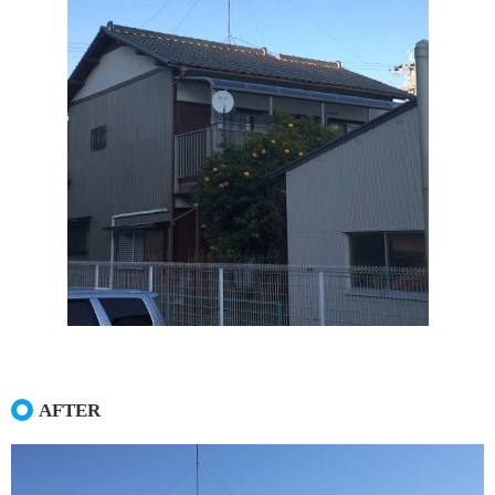
LPガス料金
石油・SSのこと
車のこと
カー・コンシェル
車のこと
展示車両紹介
お車の買取下取
カー・コンシェルのお約束
保険のこと
AFTER
タナカの知恵袋
お問い合わせ