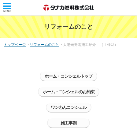
MENU
トップ
リフォームのこと
タナカ燃料株式会社
トップページ
>
リフォームのこと
> 太陽光発電施工紹介 （Ｉ様邸）
タナカレンジャー
会社概要
リフォームのこと
ホーム・コンシェルトップ
ホーム・コンシェル
ホーム・コンシェルのお約束
ホーム・コンシェルとは
ワンわんコンシェル
サービス案内
浴室・洗面リフォーム
施工事例
トイレリフォーム