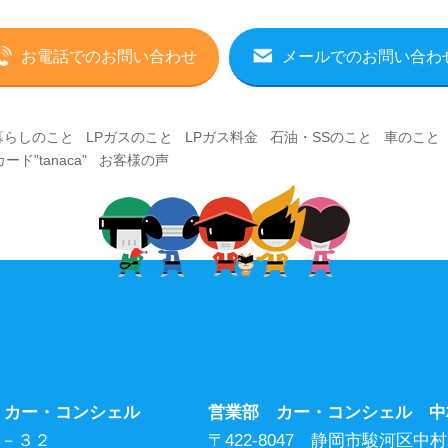
お電話でのお問い合わせ
メールでのお問い合わ
暮らしのこと
|
LPガスのこと
|
LPガス料金
|
石油・SSのこと
|
車のこと
ド"tanaca"
|
お客様の声
|
 カー・コンシェル
営業部 カー・コンシェル 中
３－３２
〒422-8047 静岡市駿河区