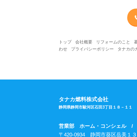
トップ
|
会社概要
|
リフォームのこと
|
わせ
|
プライバシーポリシー
|
タナカのカー
タナカ燃料株式会社
静岡県静岡市駿河区石田3丁目１８－１１
営業部 ホーム・コンシェル /
〒420-0934 静岡市葵区岳美１