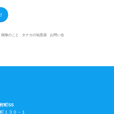
せ
|
保険のこと
|
タナカの知恵袋
|
お問い合
村町SS
中村町１３０－１