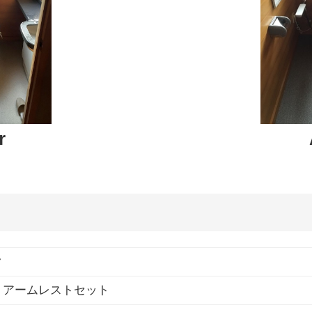
r
ク
 アームレストセット