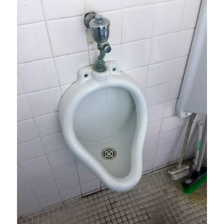
LPガス料金
石油・SSのこと
車のこと
カー・コンシェル
車のこと
展示車両紹介
お車の買取下取
カー・コンシェルのお約束
保険のこと
タナカの知恵袋
お問い合わせ