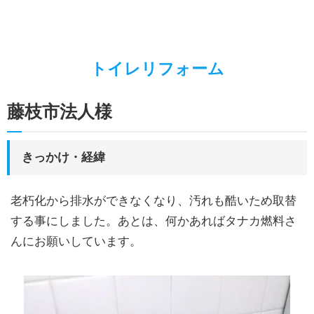
キッチンリフォーム
お家の”ちょいとリフォーム”
トイレリフォーム
お家廻りのリフォーム
施工事例
藤枝市法人様
エネルギーベストミックス
ガス代を節約したい
きっかけ・経緯
蓄電池って何？
老朽化から排水ができなくなり、汚れも酷いため取替
太陽熱って何？
する事にしました。あとは、何かあればタナカ燃料さ
太陽光発電のこと
んにお願いしています。
暮らしのこと
LPガスのこと