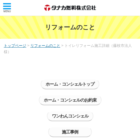
MENU
トップ
リフォームのこと
タナカ燃料株式会社
トップページ
>
リフォームのこと
> トイレリフォーム施工詳細（藤枝市法人
タナカレンジャー
様）
会社概要
リフォームのこと
ホーム・コンシェルトップ
ホーム・コンシェル
ホーム・コンシェルのお約束
ホーム・コンシェルとは
サービス案内
ワンわんコンシェル
浴室・洗面リフォーム
施工事例
トイレリフォーム